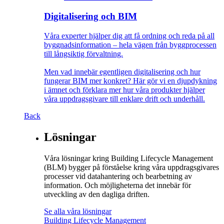
Digitalisering och BIM
Våra experter hjälper dig att få ordning och reda på all
byggnadsinformation – hela vägen från byggprocessen
till långsiktig förvaltning.
Men vad innebär egentligen digitalisering och hur
fungerar BIM mer konkret? Här gör vi en djupdykning
i ämnet och förklara mer hur våra produkter hjälper
våra uppdragsgivare till enklare drift och underhåll.
Back
Lösningar
Våra lösningar kring Building Lifecycle Management
(BLM) bygger på förståelse kring våra uppdragsgivares
processer vid datahantering och bearbetning av
information. Och möjligheterna det innebär för
utveckling av den dagliga driften.
Se alla våra lösningar
Building Lifecycle Management