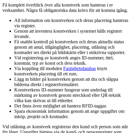
Få komplett överblick över alla konstverk som hanteras i er
verksamhet. Några få obligatoriska data krävs för att komma igång.
All information om konstverken och deras placering hanteras
via register.
Genom att inventera konstverken i systemet hålls registret
levande.
Få snabbt kontroll på konstverken och deras aktuella status
genom att antal, tillgänglighet, placering, utlåning och
kostnader ses direkt på bildskärm eller i utskrivna rapporter.
Vid registrering av konstverk anges ID-nummer, titel,
konstnär, typ av konst och dess teknik.
Via koppling till modulen
Fastighetsdatabas
knyts
konstverkets placering till ett rum.
Lägg in bilder på konstverken genom att dra och släppa
bilderna direkt i registerformuläret.
Konstverkens ID-nummer fungerar som underlag till
märkning av konstverk genom streckkod eller QR-teknik
vilka kan skrivas ut till etiketter.
Det finns även möjlighet att hantera RFID-taggar.
Spara ekonomisk information genom att ange uppgifter om
inköp, projekt och kostnader.
Vid utlåning av konstverk registreras den kund och person som står
för lånet. Uppgifter hämtas via de kund- och personregister som