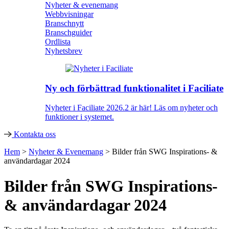
Nyheter & evenemang
Webbvisningar
Branschnytt
Branschguider
Ordlista
Nyhetsbrev
Ny och förbättrad funktionalitet i Faciliate
Nyheter i Faciliate 2026.2 är här! Läs om nyheter och
funktioner i systemet.
Kontakta oss
Hem
>
Nyheter & Evenemang
>
Bilder från SWG Inspirations- &
användardagar 2024
Bilder från SWG Inspirations-
& användardagar 2024