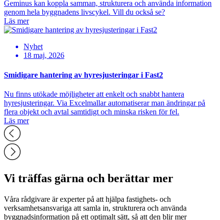
Geminus kan koppla samman, strukturera och använda information
genom hela byggnadens livscykel. Vill du också se?
Läs mer
Nyhet
18 maj, 2026
Smidigare hantering av hyresjusteringar i Fast2
Nu finns utökade möjligheter att enkelt och snabbt hantera
hyresjusteringar. Via Excelmallar automatiserar man ändringar på
flera objekt och avtal samtidigt och minska risken för fel.
Läs mer
Vi träffas gärna och berättar mer
Våra rådgivare är experter på att hjälpa fastighets- och
verksamhetsansvariga att samla in, strukturera och använda
byggnadsinformation på ett optimalt sätt, så att den blir mer