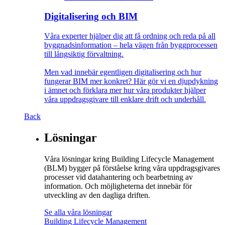
Digitalisering och BIM
Våra experter hjälper dig att få ordning och reda på all
byggnadsinformation – hela vägen från byggprocessen
till långsiktig förvaltning.
Men vad innebär egentligen digitalisering och hur
fungerar BIM mer konkret? Här gör vi en djupdykning
i ämnet och förklara mer hur våra produkter hjälper
våra uppdragsgivare till enklare drift och underhåll.
Back
Lösningar
Våra lösningar kring Building Lifecycle Management
(BLM) bygger på förståelse kring våra uppdragsgivares
processer vid datahantering och bearbetning av
information. Och möjligheterna det innebär för
utveckling av den dagliga driften.
Se alla våra lösningar
Building Lifecycle Management