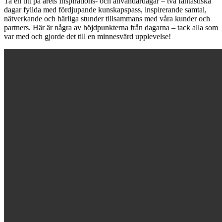
Ta en titt på årets Inspirations- och användardagar – två fantastiska
dagar fyllda med fördjupande kunskapspass, inspirerande samtal,
nätverkande och härliga stunder tillsammans med våra kunder och
partners. Här är några av höjdpunkterna från dagarna – tack alla som
var med och gjorde det till en minnesvärd upplevelse!