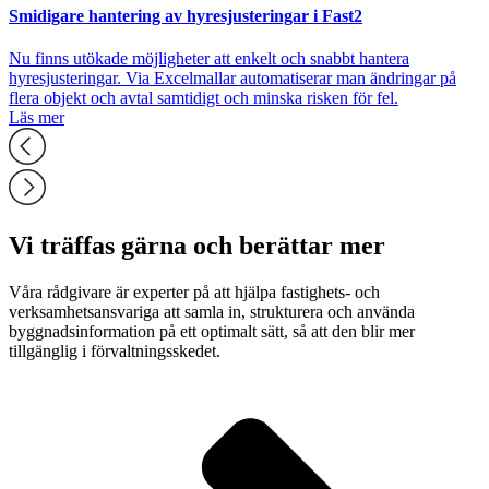
Smidigare hantering av hyresjusteringar i Fast2
Nu finns utökade möjligheter att enkelt och snabbt hantera
hyresjusteringar. Via Excelmallar automatiserar man ändringar på
flera objekt och avtal samtidigt och minska risken för fel.
Läs mer
Vi träffas gärna och berättar mer
Våra rådgivare är experter på att hjälpa fastighets- och
verksamhetsansvariga att samla in, strukturera och använda
byggnadsinformation på ett optimalt sätt, så att den blir mer
tillgänglig i förvaltningsskedet.