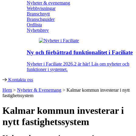
Nyheter & evenemang
Webbvisningar
Branschnytt
Branschguider
Ordlista
Nyhetsbrev
Ny och förbättrad funktionalitet i Faciliate
Nyheter i Faciliate 2026.2 är här! Läs om nyheter och
funktioner i systemet.
Kontakta oss
Hem
>
Nyheter & Evenemang
>
Kalmar kommun investerar i nytt
fastighetssystem
Kalmar kommun investerar i
nytt fastighetssystem