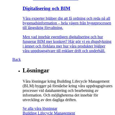
Digitalisering och BIM
Våra experter hjälper dig att få ordning och reda på all
byggnadsinformation – hela vägen från byggprocessen
till långsiktig förvaltning.
Men vad innebär egentligen digitalisering och hur
fungerar BIM mer konkret? Här gör vi en djupdykning
i ämnet och förklara mer hur våra produkter hjälper
våra uppdragsgivare till enklare drift och underhåll.
Back
Lösningar
Våra lösningar kring Building Lifecycle Management
(BLM) bygger på förståelse kring våra uppdragsgivares
processer vid datahantering och bearbetning av
information. Och möjligheterna det innebär för
utveckling av den dagliga driften.
Se alla våra lösningar
Building Lifecycle Management