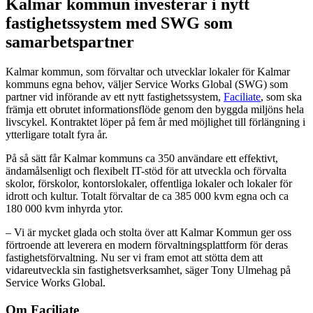
Kalmar kommun investerar i nytt
fastighetssystem med SWG som
samarbetspartner
Kalmar kommun, som förvaltar och utvecklar lokaler för Kalmar
kommuns egna behov, väljer Service Works Global (SWG) som
partner vid införande av ett nytt fastighetssystem,
Faciliate
, som ska
främja ett obrutet informationsflöde genom den byggda miljöns hela
livscykel. Kontraktet löper på fem år med möjlighet till förlängning i
ytterligare totalt fyra år.
På så sätt får Kalmar kommuns ca 350 användare ett effektivt,
ändamålsenligt och flexibelt IT-stöd för att utveckla och förvalta
skolor, förskolor, kontorslokaler, offentliga lokaler och lokaler för
idrott och kultur. Totalt förvaltar de ca 385 000 kvm egna och ca
180 000 kvm inhyrda ytor.
– Vi är mycket glada och stolta över att Kalmar Kommun ger oss
förtroende att leverera en modern förvaltningsplattform för deras
fastighetsförvaltning. Nu ser vi fram emot att stötta dem att
vidareutveckla sin fastighetsverksamhet, säger Tony Ulmehag på
Service Works Global.
Om Faciliate