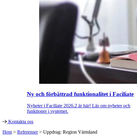
Ny och förbättrad funktionalitet i Faciliate
Nyheter i Faciliate 2026.2 är här! Läs om nyheter och
funktioner i systemet.
Kontakta oss
Hem
>
Referenser
>
Uppdrag: Region Värmland