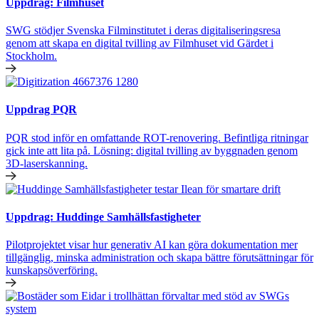
Uppdrag: Filmhuset
SWG stödjer Svenska Filminstitutet i deras digitaliseringsresa
genom att skapa en digital tvilling av Filmhuset vid Gärdet i
Stockholm.
Uppdrag PQR
PQR stod inför en omfattande ROT-renovering. Befintliga ritningar
gick inte att lita på. Lösning: digital tvilling av byggnaden genom
3D-laserskanning.
Uppdrag: Huddinge Samhällsfastigheter
Pilotprojektet visar hur generativ AI kan göra dokumentation mer
tillgänglig, minska administration och skapa bättre förutsättningar för
kunskapsöverföring.