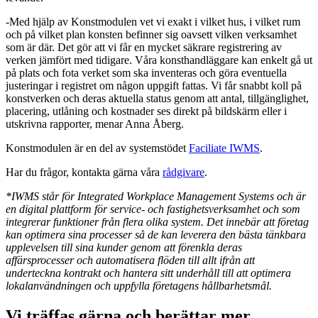
-Med hjälp av Konstmodulen vet vi exakt i vilket hus, i vilket rum
och på vilket plan konsten befinner sig oavsett vilken verksamhet
som är där. Det gör att vi får en mycket säkrare registrering av
verken jämfört med tidigare. Våra konsthandläggare kan enkelt gå ut
på plats och fota verket som ska inventeras och göra eventuella
justeringar i registret om någon uppgift fattas. Vi får snabbt koll på
konstverken och deras aktuella status genom att antal, tillgänglighet,
placering, utlåning och kostnader ses direkt på bildskärm eller i
utskrivna rapporter, menar Anna Åberg.
Konstmodulen är en del av systemstödet
Faciliate IWMS
.
Har du frågor, kontakta gärna våra
rådgivare
.
*IWMS står för Integrated Workplace Management Systems och är
en digital plattform för service- och fastighetsverksamhet och som
integrerar funktioner från flera olika system. Det innebär att företag
kan optimera sina processer så de kan leverera den bästa tänkbara
upplevelsen till sina kunder genom att förenkla deras
affärsprocesser och automatisera flöden till allt ifrån att
underteckna kontrakt och hantera sitt underhåll till att optimera
lokalanvändningen och uppfylla företagens hållbarhetsmål.
Vi träffas gärna och berättar mer