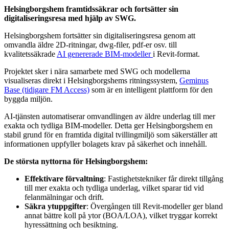
Helsingborgshem framtidssäkrar och fortsätter sin
digitaliseringsresa med hjälp av SWG.
Helsingborgshem fortsätter sin digitaliseringsresa genom att
omvandla äldre 2D-ritningar, dwg-filer, pdf-er osv. till
kvalitetssäkrade
AI genererade BIM-modeller
i Revit-format.
Projektet sker i nära samarbete med SWG och modellerna
visualiseras direkt i Helsingborgshems ritningssystem,
Geminus
Base (tidigare FM Access)
som är en intelligent plattform för den
byggda miljön.
AI-tjänsten automatiserar omvandlingen av äldre underlag till mer
exakta och tydliga BIM-modeller. Detta ger Helsingborgshem en
stabil grund för en framtida digital tvillingmiljö som säkerställer att
informationen uppfyller bolagets krav på säkerhet och innehåll.
De största nyttorna för Helsingborgshem:
Effektivare förvaltning
: Fastighetstekniker får direkt tillgång
till mer exakta och tydliga underlag, vilket sparar tid vid
felanmälningar och drift.
Säkra ytuppgifter
: Övergången till Revit-modeller ger bland
annat bättre koll på ytor (BOA/LOA), vilket tryggar korrekt
hyressättning och besiktning.