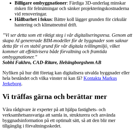
Billigare ombyggnationer
: Färdiga 3D-underlag minskar
risken för felmätningar och sänker projekteringskostnaderna
vid renoveringar.
Hållbarhet i fokus
: Bättre koll lägger grunden för cirkulär
hantering och klimatneutral drift.
”Vi ser detta som ett viktigt steg i vår digitaliseringsresa. Genom att
skapa
AI genererade BIM-modeller för de byggnader som saknar
detta får vi en stabil grund för vår digitala tvillingmiljö, vilket
kommer att effektivisera både förvaltning och framtida
ombyggnationer.”
Sobhi Fakhro, CAD‑Ritare, Helsingborgshem AB
Nyfiken på hur ditt företag kan digitalisera utvalda byggnader eller
hela beståndet och vilka vinster ni kan få?
Kontakta Markus
Jerkeborg
.
Vi träffas gärna och berättar mer
Våra rådgivare är experter på att hjälpa fastighets- och
verksamhetsansvariga att samla in, strukturera och använda
byggnadsinformation på ett optimalt sätt, så att den blir mer
tillgänglig i förvaltningsskedet.