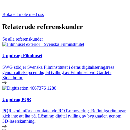
Boka ett möte med oss
Relaterade referenskunder
Se alla referenskunder
Uppdrag: Filmhuset
SWG stödjer Svenska Filminstitutet i deras digitaliseringsresa
genom att skapa en digital tvilling av Filmhuset vid Gärdet i
Stockholm.
Uppdrag PQR
PQR stod inför en omfattande ROT-renovering. Befintliga ritningar
gick inte att lita på. Lösning: digital tvilling av byggnaden genom
3D-laserskanning.