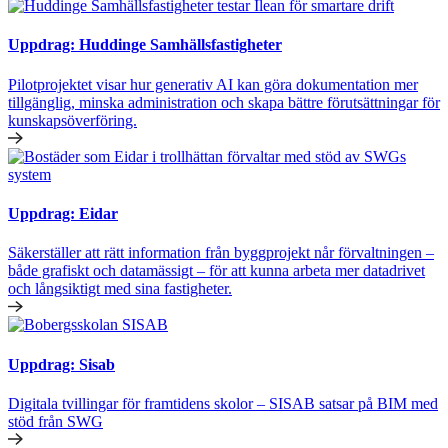
Uppdrag: Huddinge Samhällsfastigheter
Pilotprojektet visar hur generativ AI kan göra dokumentation mer
tillgänglig, minska administration och skapa bättre förutsättningar för
kunskapsöverföring.
Uppdrag: Eidar
Säkerställer att rätt information från byggprojekt når förvaltningen –
både grafiskt och datamässigt – för att kunna arbeta mer datadrivet
och långsiktigt med sina fastigheter.
Uppdrag: Sisab
Digitala tvillingar för framtidens skolor – SISAB satsar på BIM med
stöd från SWG