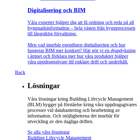
Digitalisering och BIM
Våra experter hjälper dig att få ordning och reda på all
byggnadsinformation – hela vägen från byggprocessen
till långsiktig förvaltning.
Men vad innebär egentligen digitalisering och hur
fungerar BIM mer konkret? Här gör vi en djupdykning
i ämnet och förklara mer hur våra produkter hjälper
våra uppdragsgivare till enklare drift och underhåll.
Back
Lösningar
Våra lösningar kring Building Lifecycle Management
(BLM) bygger på förståelse kring våra uppdragsgivares
processer vid datahantering och bearbetning av
information. Och möjligheterna det innebär för
utveckling av den dagliga driften.
Se alla våra lösningar
Building Lifecycle Management