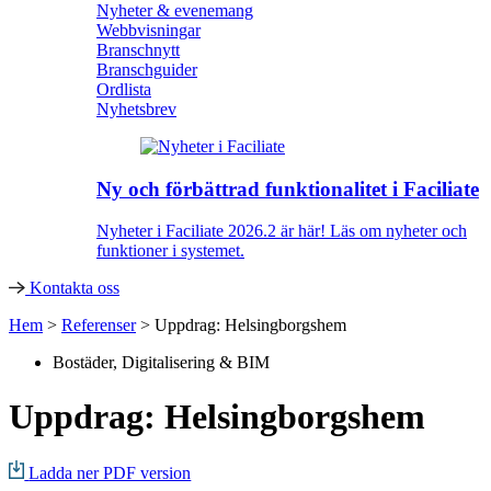
Nyheter & evenemang
Webbvisningar
Branschnytt
Branschguider
Ordlista
Nyhetsbrev
Ny och förbättrad funktionalitet i Faciliate
Nyheter i Faciliate 2026.2 är här! Läs om nyheter och
funktioner i systemet.
Kontakta oss
Hem
>
Referenser
>
Uppdrag: Helsingborgshem
Bostäder
,
Digitalisering & BIM
Uppdrag: Helsingborgshem
Ladda ner PDF version