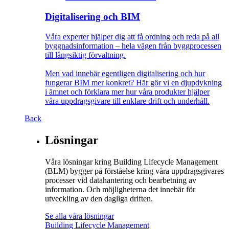
Digitalisering och BIM
Våra experter hjälper dig att få ordning och reda på all
byggnadsinformation – hela vägen från byggprocessen
till långsiktig förvaltning.
Men vad innebär egentligen digitalisering och hur
fungerar BIM mer konkret? Här gör vi en djupdykning
i ämnet och förklara mer hur våra produkter hjälper
våra uppdragsgivare till enklare drift och underhåll.
Back
Lösningar
Våra lösningar kring Building Lifecycle Management
(BLM) bygger på förståelse kring våra uppdragsgivares
processer vid datahantering och bearbetning av
information. Och möjligheterna det innebär för
utveckling av den dagliga driften.
Se alla våra lösningar
Building Lifecycle Management