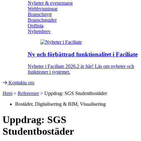
Nyheter & evenemang
Webbvisningar
Branschnytt
Branschguider
Ordlista
Nyhetsbrev
Ny och förbättrad funktionalitet i Faciliate
Nyheter i Faciliate 2026.2 är här! Läs om nyheter och
funktioner i systemet.
Kontakta oss
Hem
>
Referenser
>
Uppdrag: SGS Studentbostäder
Bostäder
,
Digitalisering & BIM
,
Visualisering
Uppdrag: SGS
Studentbostäder