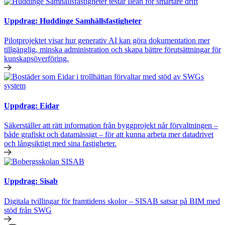
Uppdrag: Huddinge Samhällsfastigheter
Pilotprojektet visar hur generativ AI kan göra dokumentation mer
tillgänglig, minska administration och skapa bättre förutsättningar för
kunskapsöverföring.
Uppdrag: Eidar
Säkerställer att rätt information från byggprojekt når förvaltningen –
både grafiskt och datamässigt – för att kunna arbeta mer datadrivet
och långsiktigt med sina fastigheter.
Uppdrag: Sisab
Digitala tvillingar för framtidens skolor – SISAB satsar på BIM med
stöd från SWG