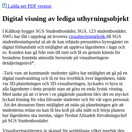
Ladda ner PDF version
Digital visning av lediga uthyrningsobjekt
I Kålltorp bygger SGS Studentbostäder, SGS, 123 studentbostäder.
SWG har fått i uppdrag att leverera
visualiseringsteknik
till SGS
studentbostadsportal så att de kan erbjuda presumtiva hyresgäster en
digital förhandstitt och möjlighet att uppleva lägenheten i lugn och
ro. Kunden kan gå från rum till rum och få en genuin känsla för
bostadens framtida atmosfär beroende på visualiseringens
detaljeringsnivå*.
-Tack vare att kommande studenter själva har möjlighet att gå på en
digital rundvandring och få en bra överblick över lägenheten, både
via 3D-planritningen och 3D-visualiseringen, lyckades vi hyra ut
alla lägenheter i detta projekt utan att göra en enda fysisk visning.
Med tanke på att vi lever i en pågående pandemi blev det en mycket
lyckad lösning för våra blivande studenter och för vår egen personal.
Att det dessutom finns möjlighet att mäta på planritningen gör att
studenterna redan nu kan få bra koll på alla mått och börja planera
hur lägenheten ska inredas, säger Neshat Alizadeh förvaltningschef
på SGS Studentbostäder.
Visualiseringstjänsten är skapad för webbläsare vilket innebär den