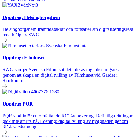
Uppdrag: Helsingborgshem
Helsingborgshem framtidssäkrar och fortsätter sin digitaliseringsresa
med hjälp av SWG.
Uppdrag: Filmhuset
SWG stödjer Svenska Filminstitutet i deras digitaliseringsresa
genom att skapa en digital tvilling av Filmhuset vid Gärdet i
Stockholm.
Uppdrag PQR
PQR stod inför en omfattande ROT-renovering. Befintliga ritningar
gick inte att lita på. Lösning: digital tvilling av byggnaden genom
3D-laserskanning.